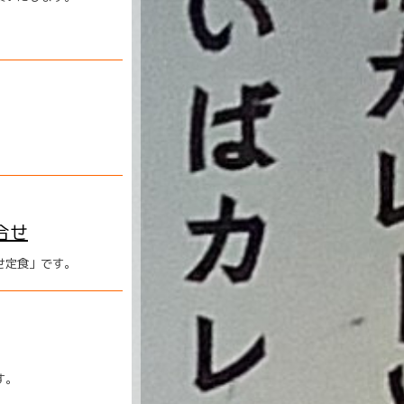
。
合せ
せ定食」です。
す。