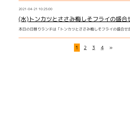
2021-04-21 10:25:00
(水)トンカツとささみ梅しそフライの盛合
本日の日替りランチは「トンカツとささみ梅しそフライの盛合せ
1
2
3
4
»