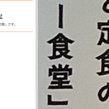
せ
定食」です。