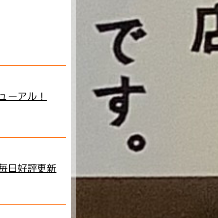
。
ューアル！
毎日好評更新