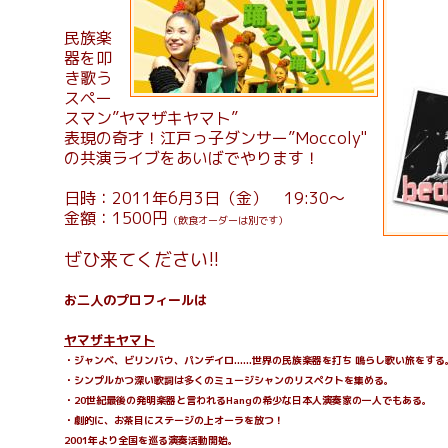
民族楽
器を叩
き歌う
スペー
スマン”ヤマザキヤマト”
表現の奇才！江戸っ子ダンサー”Moccoly"
の共演ライブをあいばでやります！
日時：2011年6月3日（金） 19:30～
金額：1500円
（飲食オーダーは別です）
ぜひ来てください!!
お二人のプロフィールは
ヤマザキヤマト
・ジャンベ、ビリンバウ、パンデイロ......世界の民族楽器を打ち 鳴らし歌い旅をする
・シンプルかつ深い歌詞は多くのミュージシャンのリスペクトを集める。
・20世紀最後の発明楽器と言われるHangの希少な日本人演奏家の一人でもある。
・劇的に、お茶目にステージの上オーラを放つ！
2001年より全国を巡る演奏活動開始。