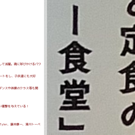
して活躍。魂に呼びかけるパワ
ートをし、子供達にも大好
ダンスや体操のクラス等も開
い衝撃を与えている！
yler、藤井康一、湯川トーベ