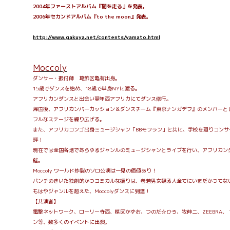
2004年ファーストアルバム『闇を走る』を発表。
2006年セカンドアルバム『to the moon』発表。
http://www.gakuya.net/contents/yamato.html
M
occoly
ダンサー・振付師 葛飾区亀有出身。
15歳でダンスを始め、18歳で単身NYに渡る。
アフリカンダンスと出会い翌年西アフリカにてダンス修行。
帰国後、アフリカンパーカッション＆ダンスチーム『東京ナンガデフ』のメンバーと
フルなステージを繰り広げる。
また、アフリカコンゴ出身ミュージシャン「BBモフラン」と共に、学校を廻りコンサ
評！
現在では全国各地であらゆるジャンルのミュージシャンとライブを行い、アフリカン
催。
Moccoly ワールド炸裂のソロ公演は一見の価値あり！
パンチのきいた独創的かつコミカルな振りは、老若男女観る人全てにいまだかつてな
もはやジャンルを超えた、Moccolyダンスに到達！
【共演者】
電撃ネットワーク、ローリー寺西、楳図かずお、つのだ☆ひろ、牧伸二、ZEEBRA、 T
ン等、数多くのイベントに出演。