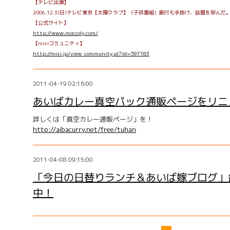
【テレビ出演】
2006.12.3(日)テレビ東京【太陽クラブ】（子供番組）振付も手掛け、話題を呼んだ
【公式サイト】
http://www.moccoly.com/
【mixiコミュニティ】
http://mixi.jp/view_community.pl?id=597183
2011-04-19 02:16:00
あいばカレー真空パック通販ページをリニ
詳しくは「真空カレー通販ページ」を！
http://aibacurry.net/free/tuhan
2011-04-08 09:15:00
「今日の日替りランチ＆あいば嫁ブログ」
中！