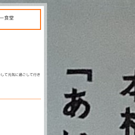
ー食堂
移して元気に過ごして行き