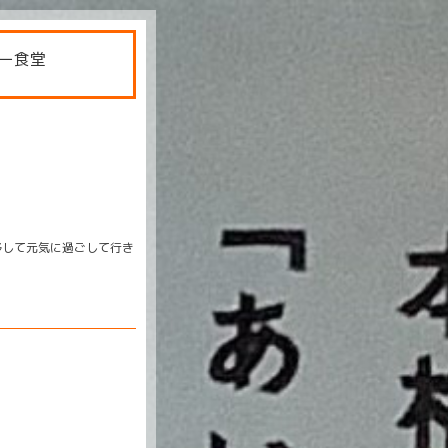
ー食堂
移して元気に過ごして行き