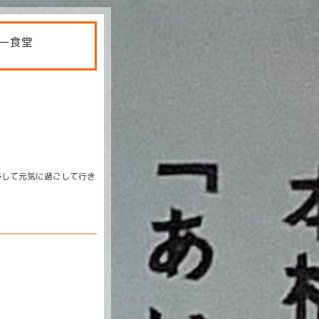
ー食堂
移して元気に過ごして行き