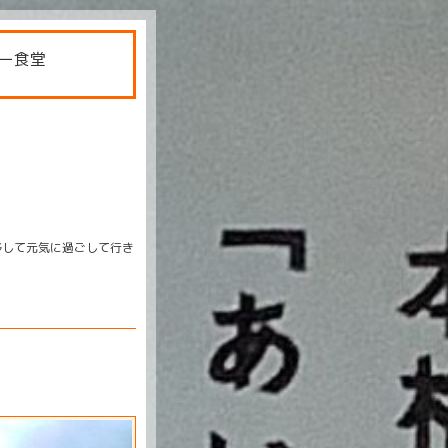
ー食堂
移して元気に過ごして行き