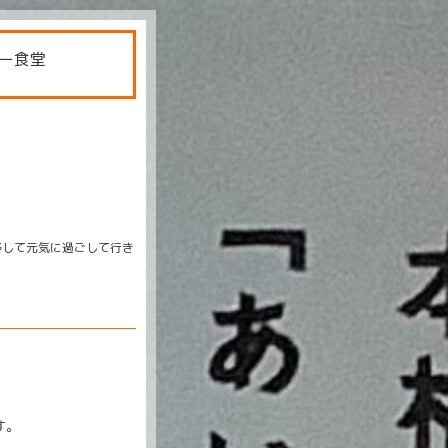
ー食堂
移して元気に過ごして行き
す。