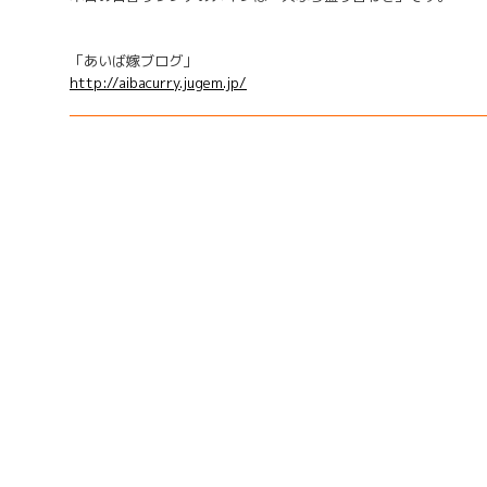
「あいば嫁ブログ」
http://aibacurry.jugem.jp/