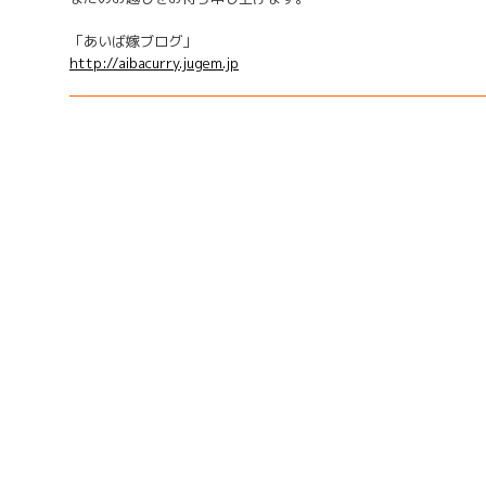
「あいば嫁ブログ」
http://aibacurry.jugem.jp