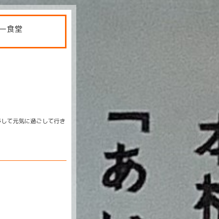
ー食堂
移して元気に過ごして行き